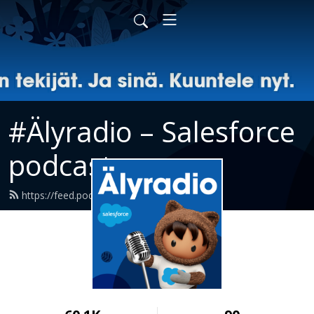
#Älyradio – Salesforce
podcast
https://feed.podbean.com/alyradio/feed.xml