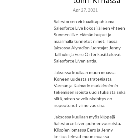
toimi Kiinassa”
Apr 27, 2021
Salesforcen virtuaalitapahtuma
Salesforce Live kokosi jälleen yhteen
Suomen liike-elämän huiput ja
maailmalla tunnetut nimet. Tässä
jaksossa Älyradion juontajat Jenny
Tallholm ja Eero Öster käsittelevät
Salesforce Liven antia.
Jaksossa kuullaan muun muassa
Koneen uudesta strategiasta,
Varman ja Kalmarin markkinoinnin
tekemisen isoista uudistuksista sekä
siitä, miten sovelluskehitys on
nopeutunut viime vuosina.
Jaksossa kuullaan myös klippejä
Salesforce Liven puheenvuoroista.
Klippien lomassa Eero ja Jenny
keskustelevat muun muassa