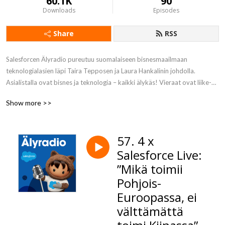
60.1K
90
Downloads
Episodes
Share
RSS
Salesforcen Älyradio pureutuu suomalaiseen bisnesmaailmaan 
teknologialasien läpi Taira Tepposen ja Laura Hankalinin johdolla. 
Asialistalla ovat bisnes ja teknologia – kaikki älykäs! Vieraat ovat liike-
elämän johtajia ja vaikuttajia. Tule mukaan!
Show more >>
57. 4 x
Salesforce Live:
”Mikä toimii
Pohjois-
Euroopassa, ei
välttämättä