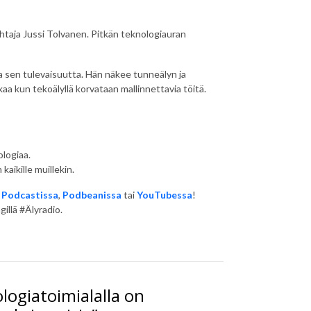
htaja Jussi Tolvanen. Pitkän teknologiauran
.
a sen tulevaisuutta. Hän näkee tunneälyn ja
 kun tekoälyllä korvataan mallinnettavia töitä.
ologiaa.
kaikille muillekin.
 Podcastissa
,
Podbeanissa
tai
YouTubessa
!
gillä #Älyradio.
logiatoimialalla on