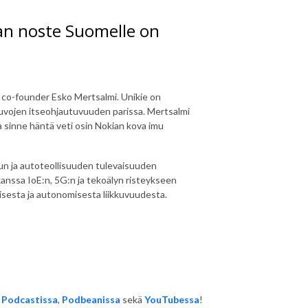
ian noste Suomelle on
n co-founder Esko Mertsalmi. Unikie on
uvojen itseohjautuvuuden parissa. Mertsalmi
a sinne häntä veti osin Nokian kova imu
un ja autoteollisuuden tulevaisuuden
nssa IoE:n, 5G:n ja tekoälyn risteykseen
sesta ja autonomisesta liikkuvuudesta.
 Podcastissa
,
Podbeanissa
sekä
YouTubessa
!