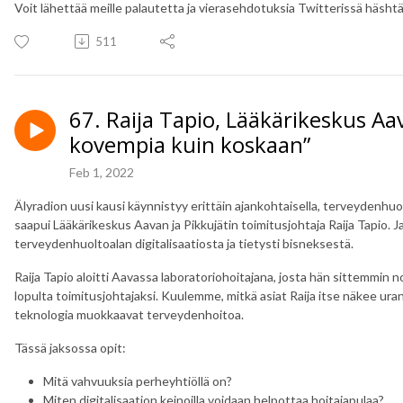
Voit lähettää meille palautetta ja vierasehdotuksia Twitterissä häshtäg
511
67. Raija Tapio, Lääkärikeskus A
kovempia kuin koskaan”
Feb 1, 2022
Älyradion uusi kausi käynnistyy erittäin ajankohtaisella, terveydenhuolt
saapui Lääkärikeskus Aavan ja Pikkujätin toimitusjohtaja Raija Tapio. 
terveydenhuoltoalan digitalisaatiosta ja tietysti bisneksestä.
Raija Tapio aloitti Aavassa laboratoriohoitajana, josta hän sittemmin nou
lopulta toimitusjohtajaksi. Kuulemme, mitkä asiat Raija itse näkee ur
teknologia muokkaavat terveydenhoitoa.
Tässä jaksossa opit:
Mitä vahvuuksia perheyhtiöllä on?
Miten digitalisaation keinoilla voidaan helpottaa hoitajapulaa?