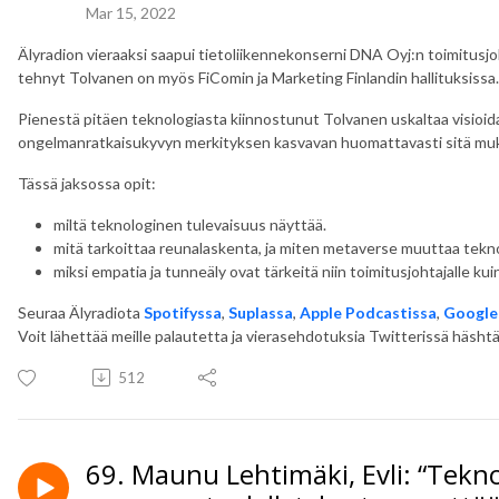
Mar 15, 2022
Älyradion vieraaksi saapui tietoliikennekonserni DNA Oyj:n toimitusjo
tehnyt Tolvanen on myös FiComin ja Marketing Finlandin hallituksissa
Pienestä pitäen teknologiasta kiinnostunut Tolvanen uskaltaa visioid
ongelmanratkaisukyvyn merkityksen kasvavan huomattavasti sitä mukaa
Tässä jaksossa opit:
miltä teknologinen tulevaisuus näyttää.
mitä tarkoittaa reunalaskenta, ja miten metaverse muuttaa tekn
miksi empatia ja tunneäly ovat tärkeitä niin toimitusjohtajalle kuin 
Seuraa Älyradiota
Spotifyssa
,
Suplassa
,
Apple Podcastissa
,
Google
Voit lähettää meille palautetta ja vierasehdotuksia Twitterissä häshtä
512
69. Maunu Lehtimäki, Evli: “Tekno