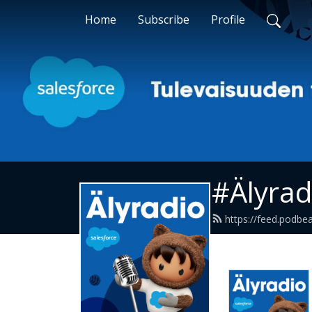
Home
Subscribe
Profile
#Älyrad
https://feed.podbe