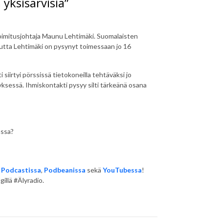
yksisarvisia”
 toimitusjohtaja Maunu Lehtimäki. Suomalaisten
mutta Lehtimäki on pysynyt toimessaan jo 16
i siirtyi pörssissä tietokoneilla tehtäväksi jo
tyksessä. Ihmiskontakti pysyy silti tärkeänä osana
assa?
 Podcastissa
,
Podbeanissa
sekä
YouTubessa
!
illä #Älyradio.