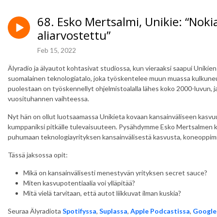
68. Esko Mertsalmi, Unikie: “Nok
aliarvostettu”
Feb 15, 2022
Älyradio ja älyautot kohtasivat studiossa, kun vieraaksi saapui Unikie
suomalainen teknologiatalo, joka työskentelee muun muassa kulkune
puolestaan on työskennellyt ohjelmistoalalla lähes koko 2000-luvun, j
vuosituhannen vaihteessa.
Nyt hän on ollut luotsaamassa Unikieta kovaan kansainväliseen kasvu
kumppaniksi pitkälle tulevaisuuteen. Pysähdymme Esko Mertsalmen ka
puhumaan teknologiayrityksen kansainvälisestä kasvusta, koneoppimi
Tässä jaksossa opit:
Mikä on kansainvälisesti menestyvän yrityksen secret sauce?
Miten kasvupotentiaalia voi ylläpitää?
Mitä vielä tarvitaan, että autot liikkuvat ilman kuskia?
Seuraa Älyradiota
Spotifyssa
,
Suplassa
,
Apple Podcastissa
,
Google