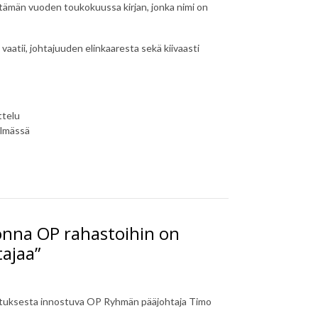
si tämän vuoden toukokuussa kirjan, jonka nimi on
tii, johtajuuden elinkaaresta sekä kiivaasti
ttelu
silmässä
uonna OP rahastoihin on
tajaa”
nistuksesta innostuva OP Ryhmän pääjohtaja Timo