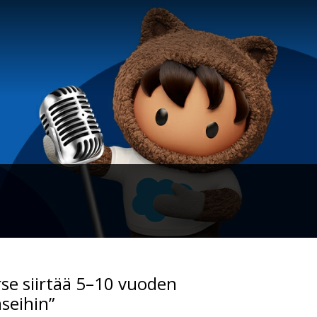
rse siirtää 5–10 vuoden
aseihin”