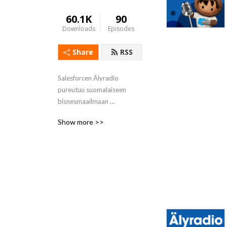
60.1K
90
Downloads
Episodes
Share
RSS
Salesforcen Älyradio 
pureutuu suomalaiseen 
bisnesmaailmaan 
teknologialasien läpi Taira 
Show more >>
Tepposen ja Laura 
Hankalinin johdolla. 
Asialistalla ovat bisnes ja 
teknologia – kaikki älykäs! 
Vieraat ovat liike-elämän 
johtajia ja vaikuttajia. Tule 
mukaan!