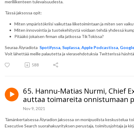
meriliikenteen tulevaisuudesta.
Tässä jaksossa opit:
Miten ympäristökriisi vaikuttaa liiketoimintaan ja miten sen vaikut
Miten innovointia ja tuotekehitystä voidaan tehdä yhdessä kum
Pitääkö jokaisen firman olla jatkossa TikTokissa?
Seuraa Älyradiota
Spotifyssa
,
Suplassa
,
Apple Podcastissa
,
Google
Voit lähettää meille palautetta ja vierasehdotuksia Twitterissä häshtäg
588
65. Hannu-Matias Nurmi, Chief Ex
auttaa toimareita onnistumaan 
Nov 9, 2021
Tämänkertaisessa Älyradion jaksossa on monipuolista keskustelua toi
Executive Search suorahakuyrityksen perustaja, toimitusjohtaja ja kirj