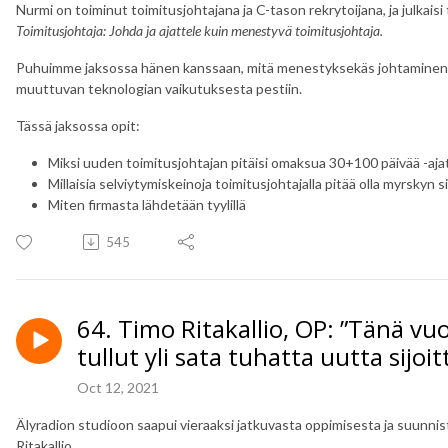
Nurmi on toiminut toimitusjohtajana ja C-tason rekrytoijana, ja julkai
Toimitusjohtaja: Johda ja ajattele kuin menestyvä toimitusjohtaja.
Puhuimme jaksossa hänen kanssaan, mitä menestyksekäs johtaminen vaa
muuttuvan teknologian vaikutuksesta pestiin.
Tässä jaksossa opit:
Miksi uuden toimitusjohtajan pitäisi omaksua 30+100 päivää -aja
Millaisia selviytymiskeinoja toimitusjohtajalla pitää olla myrskyn 
Miten firmasta lähdetään tyylillä
545
64. Timo Ritakallio, OP: ”Tänä v
tullut yli sata tuhatta uutta sijoit
Oct 12, 2021
Älyradion studioon saapui vieraaksi jatkuvasta oppimisesta ja suun
Ritakallio.