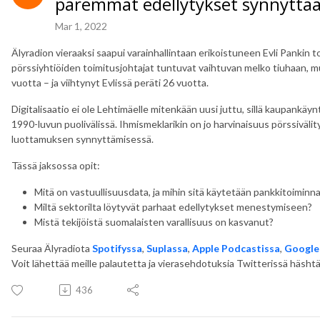
paremmat edellytykset synnyttää 
Mar 1, 2022
Älyradion vieraaksi saapui varainhallintaan erikoistuneen Evli Pankin
pörssiyhtiöiden toimitusjohtajat tuntuvat vaihtuvan melko tiuhaan, 
vuotta – ja viihtynyt Evlissä peräti 26 vuotta.
Digitalisaatio ei ole Lehtimäelle mitenkään uusi juttu, sillä kaupankäynt
1990-luvun puolivälissä. Ihmismeklarikin on jo harvinaisuus pörssiväli
luottamuksen synnyttämisessä.
Tässä jaksossa opit:
Mitä on vastuullisuusdata, ja mihin sitä käytetään pankkitoiminn
Miltä sektorilta löytyvät parhaat edellytykset menestymiseen?
Mistä tekijöistä suomalaisten varallisuus on kasvanut?
Seuraa Älyradiota
Spotifyssa
,
Suplassa
,
Apple Podcastissa
,
Google
Voit lähettää meille palautetta ja vierasehdotuksia Twitterissä häshtäg
436