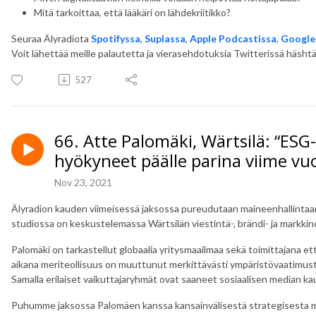
Mitä tarkoittaa, että lääkäri on lähdekriitikko?
Seuraa Älyradiota
Spotifyssa
,
Suplassa
,
Apple Podcastissa
,
Google
Voit lähettää meille palautetta ja vierasehdotuksia Twitterissä häshtäg
527
66. Atte Palomäki, Wärtsilä: “ES
hyökyneet päälle parina viime vu
Nov 23, 2021
Älyradion kauden viimeisessä jaksossa pureudutaan maineenhallintaan,
studiossa on keskustelemassa Wärtsilän viestintä-, brändi- ja markkin
Palomäki on tarkastellut globaalia yritysmaailmaa sekä toimittajana e
aikana meriteollisuus on muuttunut merkittävästi ympäristövaatimuste
Samalla erilaiset vaikuttajaryhmät ovat saaneet sosiaalisen median k
Puhumme jaksossa Palomäen kanssa kansainvälisestä strategisesta ma