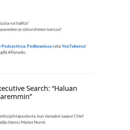
usta voi hallita?
ppaneiden ja sidosryhmien kanssa?
 Podcastissa
,
Podbeanissa
sekä
YouTubessa
!
illä #Älyradio.
ecutive Search: “Haluan
paremmin”
mitusjohtajuudesta, kun vieraaksi saapui Chief
ailija Hannu-Matias Nurmi.