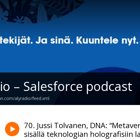
io – Salesforce podcast
an.com/alyradio/feed.xml
70. Jussi Tolvanen, DNA: “Metave
sisällä teknologian holografisiin l