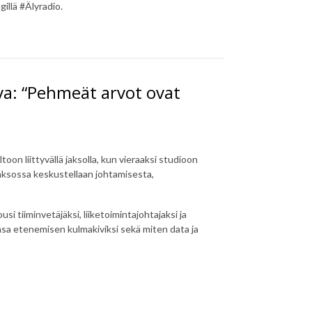
illä #Älyradio.
ava: “Pehmeät arvot ovat
oon liittyvällä jaksolla, kun vieraaksi studioon
Jaksossa keskustellaan johtamisesta,
si tiiminvetäjäksi, liiketoimintajohtajaksi ja
ansa etenemisen kulmakiviksi sekä miten data ja