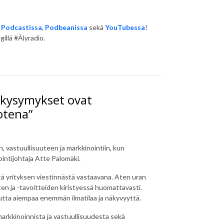
 Podcastissa
,
Podbeanissa
sekä
YouTubessa
!
illä #Älyradio.
G-kysymykset ovat
otena”
 vastuullisuuteen ja markkinointiin, kun
ointijohtaja Atte Palomäki.
ttä yrityksen viestinnästä vastaavana. Aten uran
n ja -tavoitteiden kiristyessä huomattavasti.
autta aiempaa enemmän ilmatilaa ja näkyvyyttä.
rkkinoinnista ja vastuullisuudesta sekä